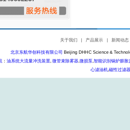
关于我们
|
产品展示
|
新闻动态
北京东航华创科技有限公司
Beijing DHHC Science & Technolo
航
：
油系统大流量冲洗装置
,
微管束除雾器
,
微损泵
,
智能识别锅炉膨胀
心滤油机
,
磁性过滤