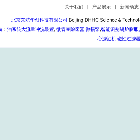
关于我们
|
产品展示
|
新闻动态
北京东航华创科技有限公司
Beijing DHHC Science & Technolo
航
：
油系统大流量冲洗装置
,
微管束除雾器
,
微损泵
,
智能识别锅炉膨胀
心滤油机
,
磁性过滤